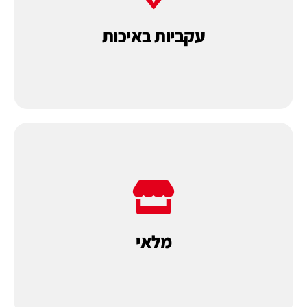
מתוך כוונה לתת לך הלקוח מכונות טובות
רבות. כל מכונה נבחנת בראי של איכות ומחיר,
עקביות באיכות
פאקו
מייצרת ומייבאת מכונות במשך שנים
במטרה לתת מענה מהיר ללקוחותינו.
של מגוון מכונות וחומרי אריזה לאספקה מידית,
2000 מ"ר. במחסני החברה מלאי גדול מאוד
מלאי
לחברת
פאקו
מחסן ומפעל על שטח של כ