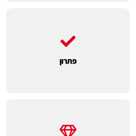
הסופית המושלמת.
ומאפשרים לך הלקוח לקבל את התוצאה
בגישה זאת, אנו בוחנים את הנושא לעומק
פתרון
לבחון את הרכישה בראיה כוללת של פתרון.
כאחת האלטרנטיבות אנו מציעים ללקוחותינו
במחיר הוגן.