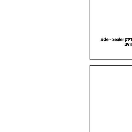
מכונת אריזה אוטומטית בשרינק Side – Sealer
הים