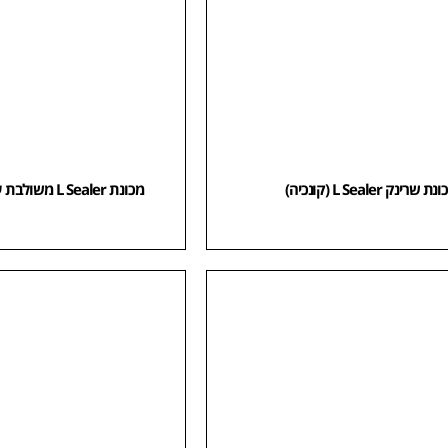
ת שרינק L Sealer (קונכיה)
מכונת L Sealer משולבת עם מנהרה (קומבו)