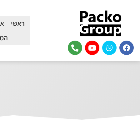
ראשי
או
המכ