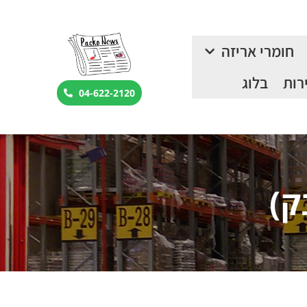
חומרי אריזה
רות
בלוג
04-622-2120
ק)