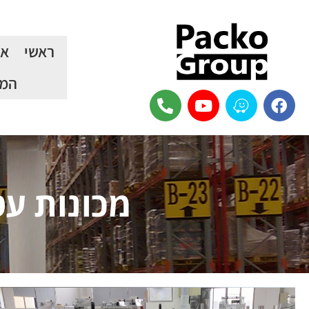
ראשי
או
המכ
מכונות עט