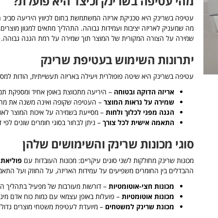
מהי עטיפה בשרינק וכיצד היא פועלת?
עטיפה בשרינק היא טכניקת אריזה המשתמשת בחום לכיווץ היריעה סביב המוצ
מה שמעניק לאריזה יציבות ועמידות גבוהה. התהליך מתאים למגוון מוצרים
שמירה על הצורה המקורית של המוצר תוך שמירה על רמת הגנה גבוהה.
יתרונות השימוש בעטיפת שרינק
עטיפה בשרינק היא שיטה פופולרית ויעילה באריזה תעשייתית, הודות למספר
אריזה הדוקה ובטוחה
– היריעה מתכווצת באופן אחיד ומספקת תמי
שמירה על נראות המוצר
– העטיפה שקופה ואינה משנה את מראה
הגנה מפני לכלוך ולחות
– מסייעת בשמירה על איכות המוצר לאורך
התאמה אישית לכל צורך
– ניתן לבחור בסוגי חומרים שונים לפי 
סוגי מכונות שרינק והשימושים שלהן
מכונות שרינק מחולקות לשני סוגים עיקריים: מכונות העובדות עם
פוליאתילן 
ההבדלים בין החומרים משפיעים על עמידות האריזה, על החוזק ועל התאמ
מכונות חצי-אוטומטיות
– דורשות מעורבות של מפעיל בתהליך העב
מכונות אוטומטיות
– פועלות באופן עצמאי עם כמות כוח אדם מינימל
מכונת שרינק למשטחים
– מיועדת לעטיפת משטחי מוצרים גדולים