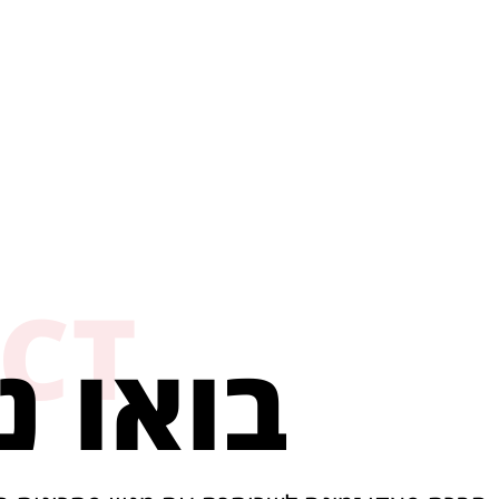
CT
בואו נ