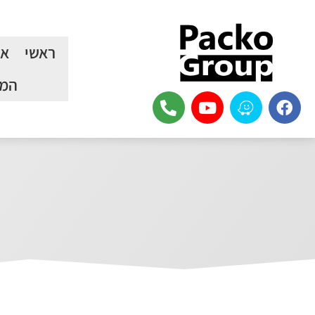
ראשי
או
המכ