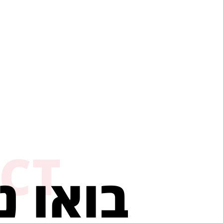
CT
בואו נ