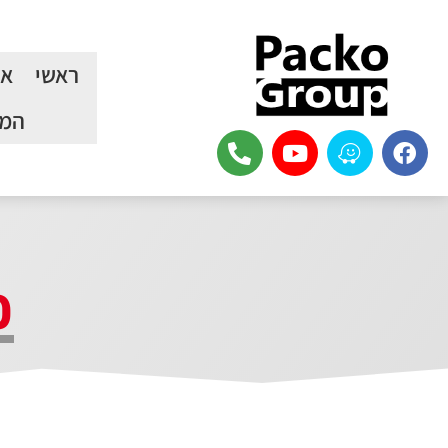
ראשי
או
המכ
כ