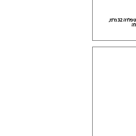
לוחץ Heavy Duty לסרט פלדה 32 מ"מ,
לה