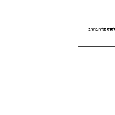
וחץ (צבת) Heavy Duty לסרט פלדה ברוחב