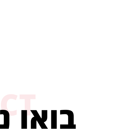
CT
בואו נ