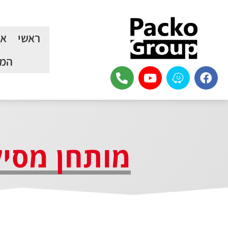
ראשי
או
המכ
מותחן מסילה Heavy Duty לסר