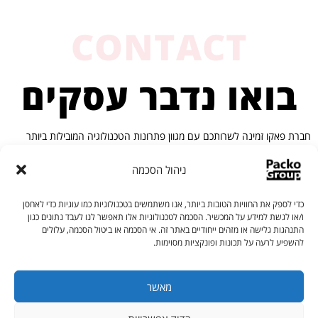
CONTACT
בואו נדבר עסקים
חברת פאקו זמינה לשרותכם עם מגוון פתרונות הטכנולוגיה המובילות ביותר
בעולם בתחום. צרו איתנו קשר ונשמח לסייע בפתרון האולטימטיבי עבורכם.
ניהול הסכמה
פאקו מכונות אריזה
כדי לספק את החוויות הטובות ביותר, אנו משתמשים בטכנולוגיות כמו עוגיות כדי לאחסן
ו/או לגשת למידע על המכשיר. הסכמה לטכנולוגיות אלו תאפשר לנו לעבד נתונים כגון
התנהגות גלישה או מזהים ייחודיים באתר זה. אי הסכמה או ביטול הסכמה, עלולים
נציגי פאקו זמינים עבורכם בווטסאפ
להשפיע לרעה על תכונות ופונקציות מסוימות.
מאשר
שלחו ווטסאפ