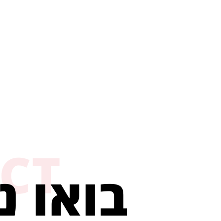
CT
בואו נ