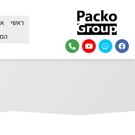
ראשי
או
המכ