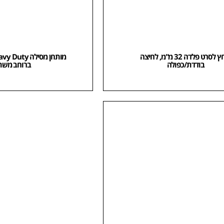
לוחץ לסרט פלדה 32 מ"מ, לחיצה
בודדת/כפולה
ברוחב משת