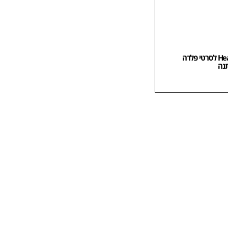
מותחן מסילה Heavy Duty לסרטי פלדה
נה