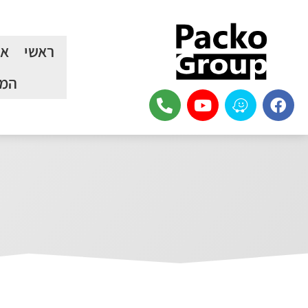
ראשי
או
המכ