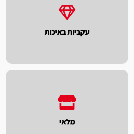
במחיר הוגן.
מתוך כוונה לתת לך הלקוח מכונות טובות
רבות. כל מכונה נבחנת בראי של איכות ומחיר,
עקביות באיכות
פאקו מייצרת ומייבאת מכונות במשך שנים
לתת מענה מהיר ללקוחותינו.
מכונות וחומרי אריזה לאספקה מידית, במטרה
מ"ר. במחסני החברה מלאי גדול מאוד של מגוון
מלאי
לחברת פאקו מחסן ומפעל על שטח של כ 2000