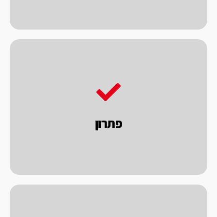
הסופית המושלמת.
ומאפשרים לך הלקוח לקבל את התוצאה
בגישה זאת, אנו בוחנים את הנושא לעומק
פתרון
לבחון את הרכישה בראיה כוללת של פתרון.
כאחת האלטרנטיבות אנו מציעים ללקוחותינו