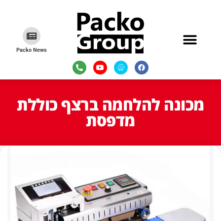
Packo News
מכונה להלחמה ברצף כוללת
מדפסת