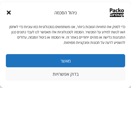
ניהול הסכמה
פאקו מכונות אריזה
כדי לספק את החוויות הטובות ביותר, אנו משתמשים בטכנולוגיות כמו עוגיות כדי לאחסן
ו/או לגשת למידע על המכשיר. הסכמה לטכנולוגיות אלו תאפשר לנו לעבד נתונים כגון
התנהגות גלישה או מזהים ייחודיים באתר זה. אי הסכמה או ביטול הסכמה, עלולים
נציגי פאקו זמינים עבורכם בווטסאפ
להשפיע לרעה על תכונות ופונקציות מסוימות.
מאשר
CONTACT
בדוק אפשרויות
בואו נדבר עסקים
חברת פאקו זמינה לשרותכם עם מגוון פתרונות הטכנולוגיה המובילות ביותר
בעולם בתחום. צרו איתנו קשר ונשמח לסייע בפתרון האולטימטיבי עבורכם.