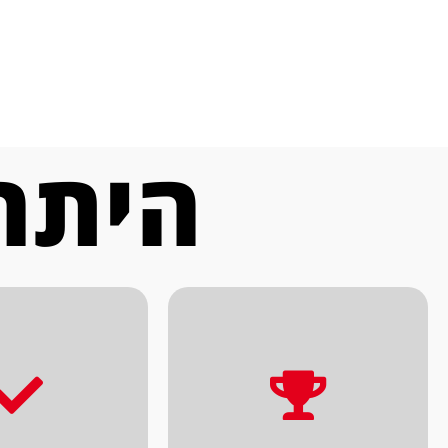
היתרו
המושלמ
שתעשה.
לקבל את התוצא
לך הלקוח בכל בחירה
ומאפשרים לך
המטרה שלנו להשיא ערך
בוחנים את הנו
תועלת.
בראייה העסקית,
של פתרון. בגישה