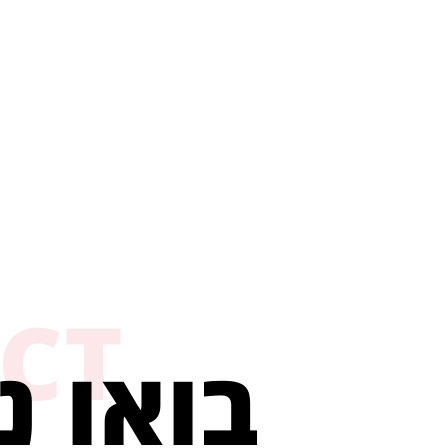
CT
בואו נ