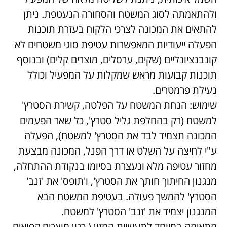
ולהתאמתה לסוג המשטח והסחורה הנעטפת. ניתן
להתאים את המכונה לצרכי הלקוח בעזרת תוכנות
הפעלה ייעודיות המאפשרות עטיפת סוגי משטחים לא
קונבנציונליים (שקים, ערסלים, מוצרים קלים) ובנוסף
תוכנות קבועות מראש שמקלות על המפעיל וכולל
נעילת פרמטרים.
שימוש: הנחת המשטח על הפלטה, קשירת הסטרץ'
למשטח (רק בהחלפת גליל סטרץ', כל שאר הפעמים
המכונה תצמיד לבד את הסטרץ' למשטח), הפעלה
ע"י לחיצה על השלט או דרך הפנל, המכונה מבצעת
מחזור עטיפה מלא ונעצרת בסיומו בנקודת ההתחלה,
מנגנון החיתוך חותך את הסטרץ', ו'תופס' את 'זנב'
הסטרץ' להמשך פעולה. בעטיפת המשטח הבא
המנגנון יצמיד את 'זנב' הסטרץ' למשטח.
מתאימה במיוחד לתעשיית המזון ( כגון מוצרים קפואים,