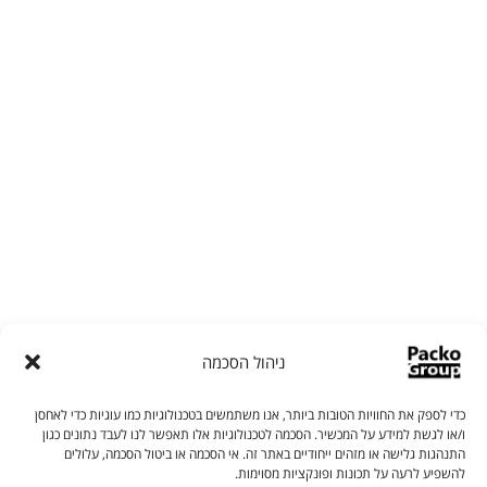
ניהול הסכמה
פאקו מכונות אריזה
כדי לספק את החוויות הטובות ביותר, אנו משתמשים בטכנולוגיות כמו עוגיות כדי לאחסן
ו/או לגשת למידע על המכשיר. הסכמה לטכנולוגיות אלו תאפשר לנו לעבד נתונים כגון
התנהגות גלישה או מזהים ייחודיים באתר זה. אי הסכמה או ביטול הסכמה, עלולים
נציגי פאקו זמינים עבורכם בווטסאפ
להשפיע לרעה על תכונות ופונקציות מסוימות.