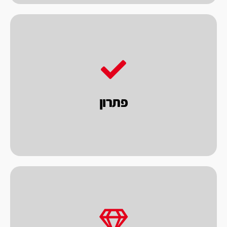
הסופית המושלמת.
ומאפשרים לך הלקוח לקבל את התוצאה
בגישה זאת, אנו בוחנים את הנושא לעומק
פתרון
לבחון את הרכישה בראיה כוללת של פתרון.
כאחת האלטרנטיבות אנו מציעים ללקוחותינו
במחיר הוגן.