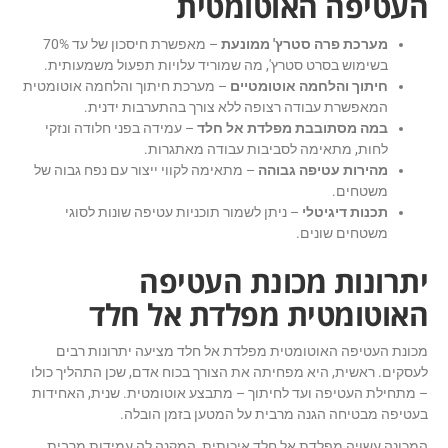
העטיפה האוטומטית
מערכת פרה סטרץ' ממונעת
– מאפשרת חיסכון של עד 70%
בשימוש בסרט סטרץ', מה שמוריד עלויות תפעול משמעותית.
חיתוך והלחמה אוטומטיים
– מערכת חיתוך והלחמה אוטומטית
המאפשרת עבודה רצופה ללא צורך בהתערבות ידנית.
במה מסתובבת מפלדת אל חלד
– עמידה בפני חלודה ונזקי
לחות, מתאימה לסביבות עבודה מאתגרות.
מהירות עטיפה גבוהה
– מתאימה לקווי ייצור עם נפח גבוה של
משטחים.
תכנות דיגיטלי
– ניתן לשמור תוכניות עטיפה שונות לסוגי
משטחים שונים.
יתרונות מכונת העטיפה
האוטומטית מפלדת אל חלד
מכונת העטיפה האוטומטית מפלדת אל חלד מציעה יתרונות רבים
לעסקים. ראשית, היא מפחיתה את הצורך בכוח אדם, שכן התהליך כולו
– מתחילת העטיפה ועד לחיתוך – מתבצע אוטומטית. שנית, האחידות
בעטיפה מבטיחה הגנה מרבית על המטען בזמן הובלה.
המכונה עשויה מפלדת אל חלד איכותית, המקנה לה עמידות מרבית