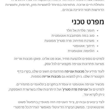
ותוחלת חיים ארוכה. מתאימה במיוחד לתעשיות מזון, תרופות, ותעשיות
הדורשות תנאי היגיינה גבוהים.
מפרט טכני
חומר: פלדת אל חלד
סוג: במה מסתובבת אוטומטית
מערכת מתיחה: פרה סטרץ' ממונעת
חיתוך: אוטומטי
הלחמה: אוטומטית
לפרטים נוספים ולהצעת מחיר, אנא פנו אלינו. פאקו מכונות אריזה
מציעה פתרונות עטיפה מקצועיים לכל עסק.
לעוד מידע על
מכונות עטיפה
מהדגמים השונים שלנו, בקרו בדף
הקטגוריה שלנו. ניתן למצוא גם
מכונות אריזה
נוספות.
מכשיר עטיפה אוטומטי זו עומדת בתקנים בינלאומיים מחמירים.
לפרטים על
עטיפת פרה סטרץ'
ועל היתרונות שלה בשרשרת האספקה,
ניתן לקרוא עוד.
לצד ביצועים גבוהים, ציוד העטיפה הזה מאופיין בתפעול פשוט
ואינטואיטיבי. ממשק הבקרה הדיגיטלי מאפשר הגדרת כל פרמטרי