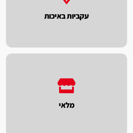
מתוך כוונה לתת לך הלקוח מכונות טובות
רבות. כל מכונה נבחנת בראי של איכות ומחיר,
עקביות באיכות
פאקו מייצרת ומייבאת מכונות במשך שנים
לתת מענה מהיר ללקוחותינו.
מכונות וחומרי אריזה לאספקה מידית, במטרה
מ"ר. במחסני החברה מלאי גדול מאוד של מגוון
מלאי
לחברת פאקו מחסן ומפעל על שטח של כ 2000