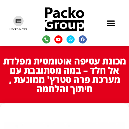
Packo News
מכונת עטיפה אוטומטית מפלדת
אל חלד – במה מסתובבת עם
מערכת פרה סטרץ' ממונעת ,
חיתוך והלחמה