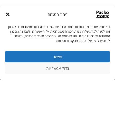
ניהול הסכמה
פאקו מכונות אריזה
כדי לספק את החוויות הטובות ביותר, אנו משתמשים בטכנולוגיות כמו עוגיות כדי לאחסן
ו/או לגשת למידע על המכשיר. הסכמה לטכנולוגיות אלו תאפשר לנו לעבד נתונים כגון
התנהגות גלישה או מזהים ייחודיים באתר זה. אי הסכמה או ביטול הסכמה, עלולים
נציגי פאקו זמינים עבורכם בווטסאפ
להשפיע לרעה על תכונות ופונקציות מסוימות.
מאשר
שלחו ווטסאפ
בדוק אפשרויות