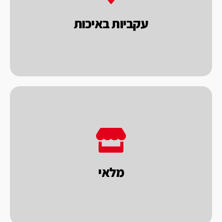
רבות. כל מכונה נבחנת בראי של איכות ומחיר,
עקביות באיכות
פאקו מייצרת ומייבאת מכונות במשך שנים
לתת מענה מהיר ללקוחותינו.
מכונות וחומרי אריזה לאספקה מידית, במטרה
מ"ר. במחסני החברה מלאי גדול מאוד של מגוון
מלאי
לחברת פאקו מחסן ומפעל על שטח של כ 2000