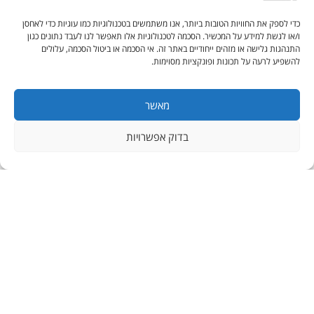
כדי לספק את החוויות הטובות ביותר, אנו משתמשים בטכנולוגיות כמו עוגיות כדי לאחסן
ו/או לגשת למידע על המכשיר. הסכמה לטכנולוגיות אלו תאפשר לנו לעבד נתונים כגון
התנהגות גלישה או מזהים ייחודיים באתר זה. אי הסכמה או ביטול הסכמה, עלולים
להשפיע לרעה על תכונות ופונקציות מסוימות.
מאשר
CONTACT
בדוק אפשרויות
בואו נדבר עסקים
חברת פאקו זמינה לשרותכם עם מגוון פתרונות הטכנולוגיה המובילות ביותר
בעולם בתחום. צרו איתנו קשר ונשמח לסייע בפתרון האולטימטיבי עבורכם.