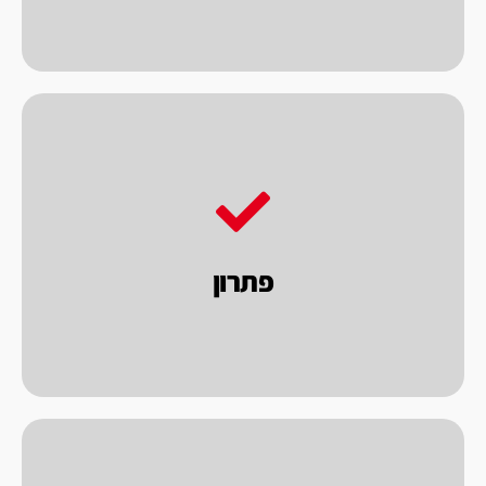
הסופית המושלמת.
ומאפשרים לך הלקוח לקבל את התוצאה
בגישה זאת, אנו בוחנים את הנושא לעומק
פתרון
לבחון את הרכישה בראיה כוללת של פתרון.
כאחת האלטרנטיבות אנו מציעים ללקוחותינו