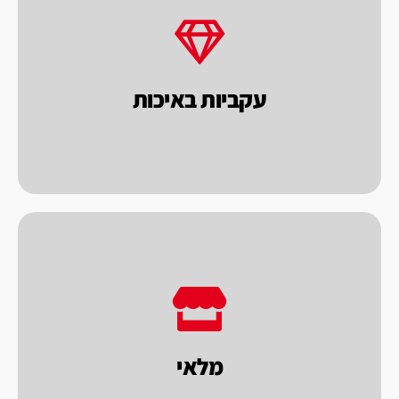
במחיר הוגן.
מתוך כוונה לתת לך הלקוח מכונות טובות
רבות. כל מכונה נבחנת בראי של איכות ומחיר,
עקביות באיכות
פאקו מייצרת ומייבאת מכונות במשך שנים
לתת מענה מהיר ללקוחותינו.
מכונות וחומרי אריזה לאספקה מידית, במטרה
מ"ר. במחסני החברה מלאי גדול מאוד של מגוון
מלאי
לחברת פאקו מחסן ומפעל על שטח של כ 2000